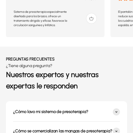
Sistema de presoterapia especialmente
El pantaló
diseñado para los brazos, ofrece un
reduce sus 
tratamiento dirigido y eficaz, favorece la
los cuádric
circulación sanguínea y linfática.
espalda, en 
PREGUNTAS FRECUENTES
¿Tiene alguna pregunta?
Nuestros expertos y nuestras
expertas le responden
¿Cómo lavo mi sistema de presoterapia?
¿Cómo se comercializan las mangas de presoterapia?