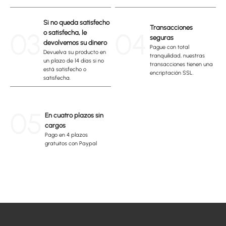
Si no queda satisfecho
Transacciones
03
04
o satisfecha, le
seguras
devolvemos su dinero
Pague con total
Devuelva su producto en
tranquilidad, nuestras
un plazo de 14 días si no
transacciones tienen una
está satisfecho o
encriptación SSL.
satisfecha.
05
En cuatro plazos sin
cargos
Pago en 4 plazos
gratuitos con Paypal