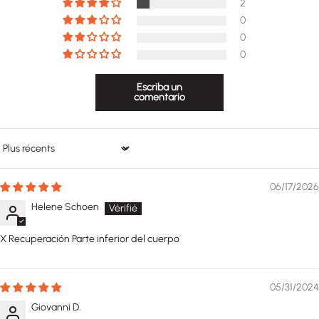
2
0
0
0
Escriba un
comentario
Sort by
06/17/2026
Helene Schoen
X Recuperación Parte inferior del cuerpo
05/31/2024
Giovanni D.