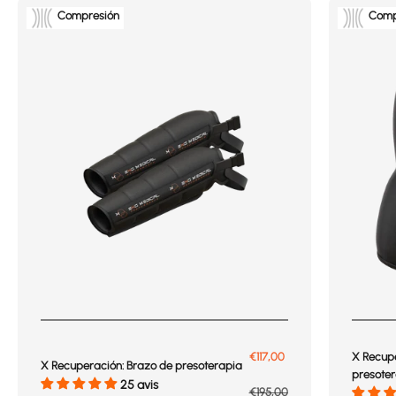
Compresión
Comp
Prix de vente
€117,00
X Recupe
X Recuperación: Brazo de presoterapia
presote
25 avis
Prix normal
€195,00