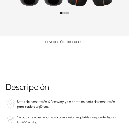
Ir al punto 1
Ir al punto 2
Ir al punto 3
Ir al punto 4
Ir al punto 5
DESCRIPCIÓN
INCLUIDO
Descripción
Botas de compresión X Recovery y un pantalón corto de compresión
para caderas/glúteos.
3 modos de masaje, con una compresión regulable que puede llegar a
los 200 mmHg.