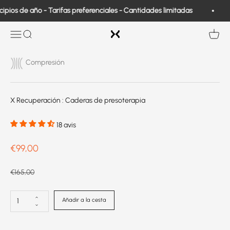
Ir al contenido
ios de año - Tarifas preferenciales - Cantidades limitadas
O
Exo Medical
Abrir navegación
Buscar en
Ver ce
Compresión
X Recuperación : Caderas de presoterapia
18 avis
Prix de vente
€99,00
Prix normal
€165,00
Añadir a la cesta