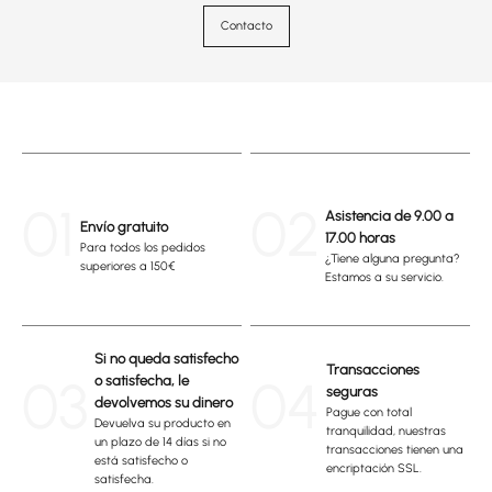
Contacto
01
02
Asistencia de 9.00 a
Envío gratuito
17.00 horas
Para todos los pedidos
¿Tiene alguna pregunta?
superiores a 150€
Estamos a su servicio.
Si no queda satisfecho
Transacciones
03
04
o satisfecha, le
seguras
devolvemos su dinero
Pague con total
Devuelva su producto en
tranquilidad, nuestras
un plazo de 14 días si no
transacciones tienen una
está satisfecho o
encriptación SSL.
satisfecha.