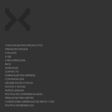
TODOS NUESTROS PRODUCTOS
ONDAS DE CHOQUE
X PULSOS
X GEL
X RECUPERACIÓN
PACK
MANUALES
CONTACTO
SOBRE NUESTRA EMPRESA
CONTRATACIÓN
HÁGASE SOCIO O SOCIA
SOCIOS Y SOCIAS
AVISOS LEGALES
POLÍTICA DE CONFIDENCIALIDAD
PREGUNTAS FRECUENTES
CONDICIONES GENERALES DE VENTA Y USO
POLÍTICA DE REEMBOLSO