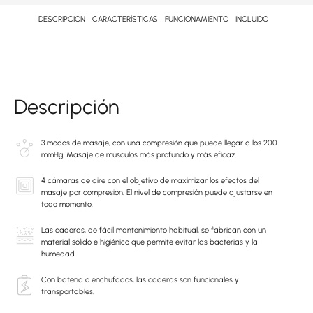
DESCRIPCIÓN
CARACTERÍSTICAS
FUNCIONAMIENTO
INCLUIDO
Descripción
3 modos de masaje, con una compresión que puede llegar a los 200
mmHg. Masaje de músculos más profundo y más eficaz.
4 cámaras de aire con el objetivo de maximizar los efectos del
masaje por compresión. El nivel de compresión puede ajustarse en
todo momento.
Las caderas, de fácil mantenimiento habitual, se fabrican con un
material sólido e higiénico que permite evitar las bacterias y la
humedad.
Con batería o enchufados, las caderas son funcionales y
transportables.