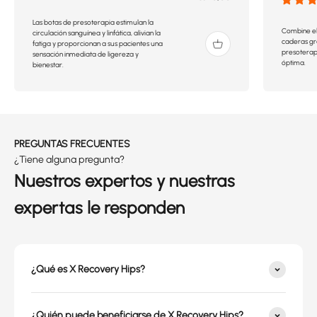
Las botas de presoterapia estimulan la
Combine el
circulación sanguínea y linfática, alivian la
caderas gra
fatiga y proporcionan a sus pacientes una
presoterap
sensación inmediata de ligereza y
óptima.
bienestar.
PREGUNTAS FRECUENTES
¿Tiene alguna pregunta?
Nuestros expertos y nuestras
expertas le responden
¿Qué es X Recovery Hips?
¿Quién puede beneficiarse de X Recovery Hips?