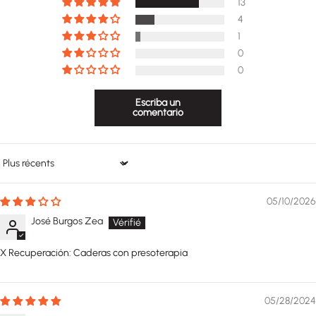
13
4
1
0
0
Escriba un
comentario
Sort by
05/10/2026
José Burgos Zea
X Recuperación: Caderas con presoterapia
05/28/2024