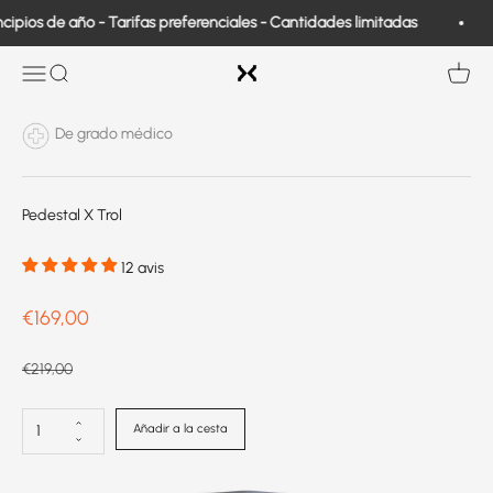
Ir al contenido
ipios de año - Tarifas preferenciales - Cantidades limitadas
Exo Medical
Abrir navegación
Buscar en
Ver ce
De grado médico
Pedestal X Trol
12 avis
Prix de vente
€169,00
Prix normal
€219,00
Añadir a la cesta