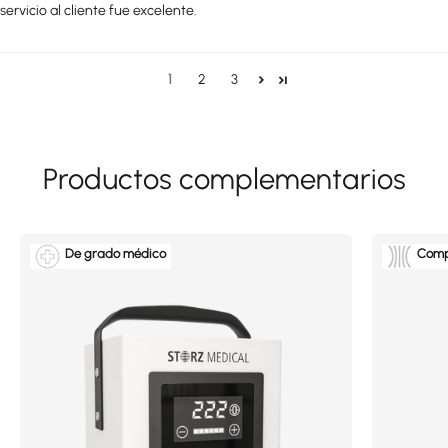
servicio al cliente fue excelente.
1
2
3
De grado médico
Comp