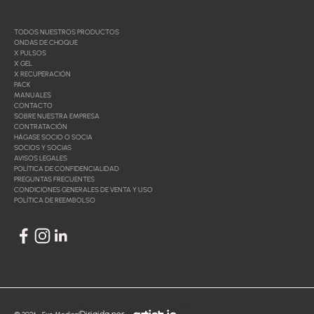
TODOS NUESTROS PRODUCTOS
ONDAS DE CHOQUE
X PULSOS
X GEL
X RECUPERACIÓN
PACK
MANUALES
CONTACTO
SOBRE NUESTRA EMPRESA
CONTRATACIÓN
HÁGASE SOCIO O SOCIA
SOCIOS Y SOCIAS
AVISOS LEGALES
POLÍTICA DE CONFIDENCIALIDAD
PREGUNTAS FRECUENTES
CONDICIONES GENERALES DE VENTA Y USO
POLÍTICA DE REEMBOLSO
Dirigida por