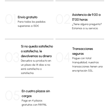
01
02
Asistencia de 9.00 a
Envío gratuito
17.00 horas
Para todos los pedidos
¿Tiene alguna pregunta?
superiores a 150€
Estamos a su servicio.
Si no queda satisfecho
Transacciones
03
04
o satisfecha, le
seguras
devolvemos su dinero
Pague con total
Devuelva su producto en
tranquilidad, nuestras
un plazo de 14 días si no
transacciones tienen una
está satisfecho o
encriptación SSL.
satisfecha.
05
En cuatro plazos sin
cargos
Pago en 4 plazos
gratuitos con PAYPAL