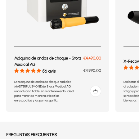
Prix de vente
Máquina de ondas de choque - Storz
€4.490,00
X-Recove
Medical AG
Prix normal
€4.990,00
56 avis
La máquina de ondas de choque radiales
Las botas d
MASTERPULS® ONE de Storz Medical AG,
circulación 
una solución fiable, sin mantenimiento, ideal
fatiga y pr
para tratar de manera eficaz las
sensación i
entesopatías y los puntos gatillo.
bienestar.
PREGUNTAS FRECUENTES