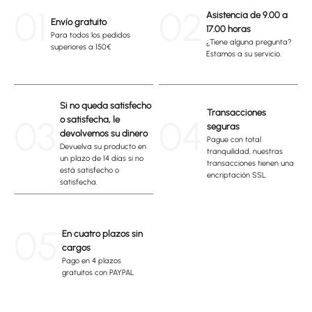
01
02
Asistencia de 9.00 a
Envío gratuito
17.00 horas
Para todos los pedidos
¿Tiene alguna pregunta?
superiores a 150€
Estamos a su servicio.
Si no queda satisfecho
Transacciones
03
04
o satisfecha, le
seguras
devolvemos su dinero
Pague con total
Devuelva su producto en
tranquilidad, nuestras
un plazo de 14 días si no
transacciones tienen una
está satisfecho o
encriptación SSL.
satisfecha.
05
En cuatro plazos sin
cargos
Pago en 4 plazos
gratuitos con PAYPAL