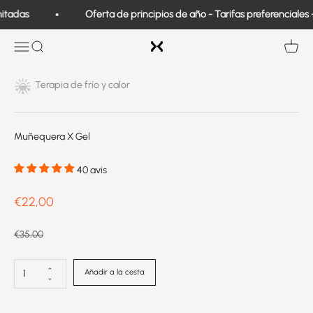
Ir al contenido
itadas
Oferta de principios de año - Tarifas preferenciales 
Exo Medical
Abrir navegación
Buscar en
Ver ce
Terapia de frío y calor
Muñequera X Gel
40 avis
Prix de vente
€22,00
Prix normal
€35,00
Añadir a la cesta