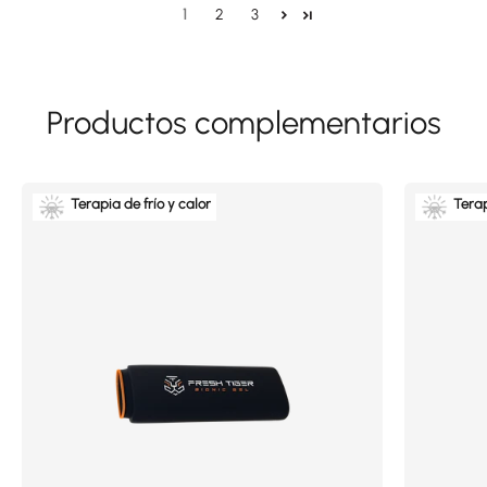
1
2
3
Terapia de frío y calor
Terap