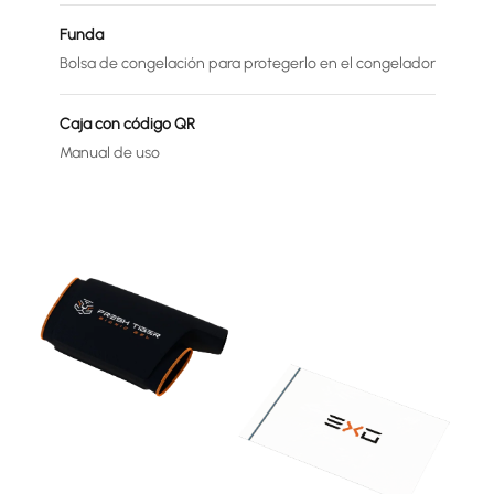
Funda
Bolsa de congelación para protegerlo en el congelador
Caja con código QR
Manual de uso