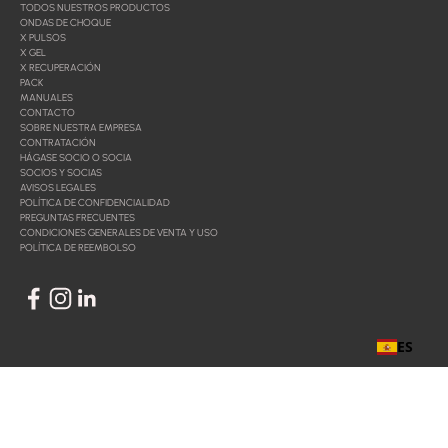
TODOS NUESTROS PRODUCTOS
ONDAS DE CHOQUE
X PULSOS
X GEL
X RECUPERACIÓN
PACK
MANUALES
CONTACTO
SOBRE NUESTRA EMPRESA
CONTRATACIÓN
HÁGASE SOCIO O SOCIA
SOCIOS Y SOCIAS
AVISOS LEGALES
POLÍTICA DE CONFIDENCIALIDAD
PREGUNTAS FRECUENTES
CONDICIONES GENERALES DE VENTA Y USO
POLÍTICA DE REEMBOLSO
ES
Dirigida por
© 2026 - Exo Medical