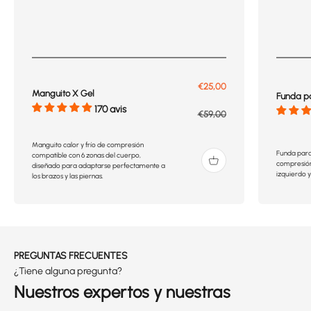
Prix de vente
€25,00
Manguito X Gel
Funda p
170 avis
Prix normal
€59,00
Manguito calor y frío de compresión
Funda para
compatible con 6 zonas del cuerpo,
compresión
diseñado para adaptarse perfectamente a
izquierdo y 
los brazos y las piernas.
PREGUNTAS FRECUENTES
¿Tiene alguna pregunta?
Nuestros expertos y nuestras