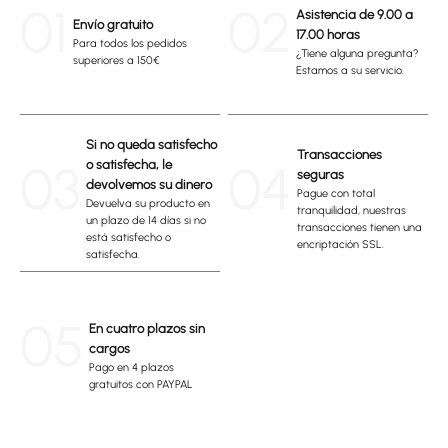
01
02
Asistencia de 9.00 a
Envío gratuito
17.00 horas
Para todos los pedidos
¿Tiene alguna pregunta?
superiores a 150€
Estamos a su servicio.
Si no queda satisfecho
Transacciones
03
04
o satisfecha, le
seguras
devolvemos su dinero
Pague con total
Devuelva su producto en
tranquilidad, nuestras
un plazo de 14 días si no
transacciones tienen una
está satisfecho o
encriptación SSL.
satisfecha.
05
En cuatro plazos sin
cargos
Pago en 4 plazos
gratuitos con PAYPAL