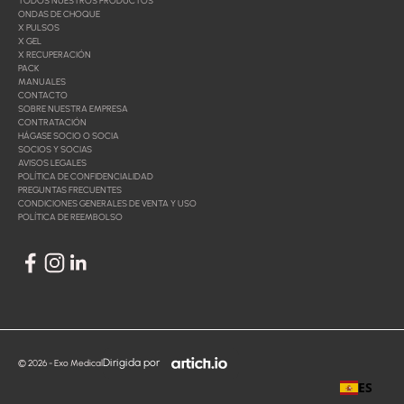
TODOS NUESTROS PRODUCTOS
ONDAS DE CHOQUE
X PULSOS
X GEL
X RECUPERACIÓN
PACK
MANUALES
CONTACTO
SOBRE NUESTRA EMPRESA
CONTRATACIÓN
HÁGASE SOCIO O SOCIA
SOCIOS Y SOCIAS
AVISOS LEGALES
POLÍTICA DE CONFIDENCIALIDAD
PREGUNTAS FRECUENTES
CONDICIONES GENERALES DE VENTA Y USO
POLÍTICA DE REEMBOLSO
Dirigida por
© 2026 - Exo Medical
ES