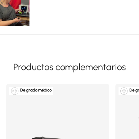
De grado médico
De g