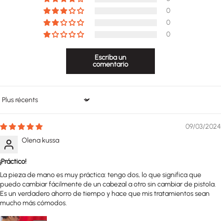
0
0
0
Escriba un
comentario
Sort by
09/03/2024
Olena kussa
¡Práctico!
La pieza de mano es muy práctica: tengo dos, lo que significa que
puedo cambiar fácilmente de un cabezal a otro sin cambiar de pistola.
Es un verdadero ahorro de tiempo y hace que mis tratamientos sean
mucho más cómodos.