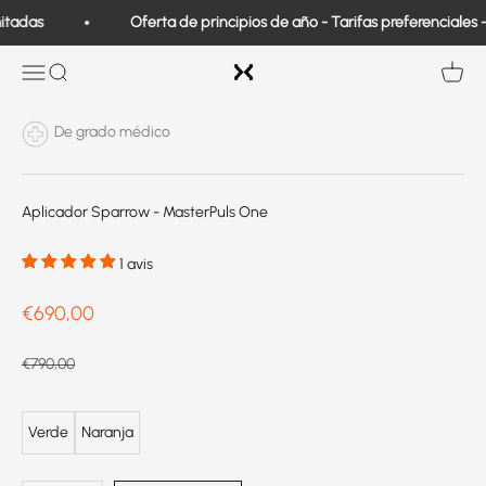
Ir al contenido
tadas
Oferta de principios de año - Tarifas preferenciales - 
Exo Medical
Abrir navegación
Buscar en
Ver ce
De grado médico
Aplicador Sparrow - MasterPuls One
1 avis
Prix de vente
€690,00
Prix normal
€790,00
Verde
Naranja