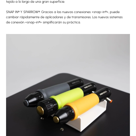
tejido a lo largo de una gran superficie.
SNAP IN® Y SPARROW®: Gracias a las nuevas conexiones «snap-in®», puede
cambiar rápidamente de aplicadores y de transmisores. Los nuevos sistemas
de conexión «snap-in®» simplificarán su práctica.