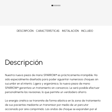
Ir al punto 1
Ir al punto 2
Ir al punto 3
Ir al punto 4
Ir al punto 5
Ir al punto 6
DESCRIPCIÓN
CARACTERÍSTICAS
INSTALACIÓN
INCLUIDO
Descripción
Nuestra nueva pieza de mano SPARROW® es prácticamente irrompible. Ha
sido especialmente diseñada para poder aguantar numerosos choques sin
sucumbir en el intento. Ligera y ergonómica, la nueva pieza de mano
SPARROW® garantiza un tratamiento sin cansancio. Le será posible efectuar
personalmente las revisiones, lo que permite un verdadero ahorro.
La energía cinética se transmite de forma elástica en la zona de tratamiento
de sus pacientes mediante un transmisor por medio de un percutor
accionado por aire comprimido. Las ondas de choque se expanden por el